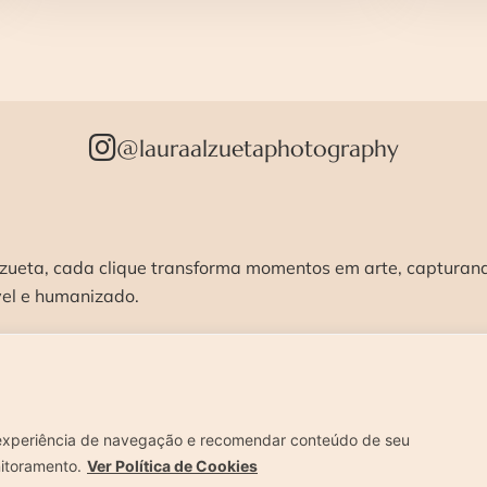
@lauraalzuetaphotography
zueta, cada clique transforma momentos em arte, capturando
vel e humanizado.
STÚDIO >
ENSAIOS >
CURSOS >
CONTATO 
experiência de navegação e recomendar conteúdo de seu
nitoramento.
Ver Política de Cookies